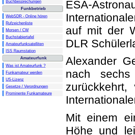
ESA-Astro
Buchbesprechungen
Funkbetrieb
International
WebSDR - Online hören
Rufzeichenliste
auf mit der 
Morsen / CW
Buchstabiertafel
DLR Schülerl
Amateurfunksatelliten
ISS Raumstation
Alexander G
Amateurfunk
Was ist Amateurfunk ?
nach sechs
Funkamateur werden
US-Lizenz
zurückkehrt,
Gesetze / Verordnungen
Prominente Funkamateure
Internationa
Mit einem ei
Höhe und le