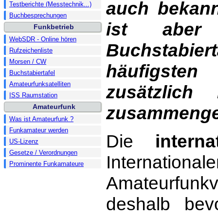
auch bekann
Testberichte (Messtechnik...)
Buchbesprechungen
ist aber
Funkbetrieb
WebSDR - Online hören
Buchstabier
Rufzeichenliste
Morsen / CW
häufigsten
Buchstabiertafel
Amateurfunksatelliten
zusätzlich
ISS Raumstation
zusammenges
Amateurfunk
Was ist Amateurfunk ?
Funkamateur werden
Die
intern
US-Lizenz
Gesetze / Verordnungen
Internati
Prominente Funkamateure
Amateurfunkv
deshalb bev