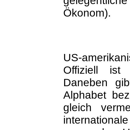
gelegentlic
Ökonom).
US-amerikanis
Offiziell i
Daneben gib
Alphabet bez
gleich verm
internationa